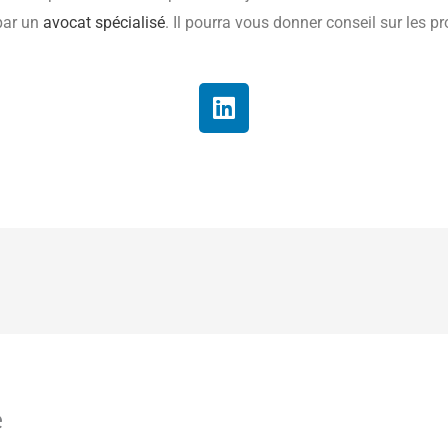
par un
avocat spécialisé
. Il pourra vous donner conseil sur les p
L
i
n
k
e
d
i
n
e