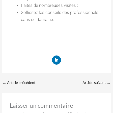
Faites de nombreuses visites ;
Sollicitez les conseils des professionnels
dans ce domaine.
L
i
n
k
e
d
i
←
Article précédent
Article suivant
→
n
-
i
n
Laisser un commentaire